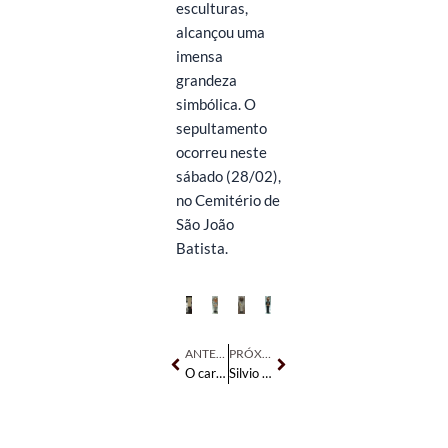
esculturas,
alcançou uma
imensa
grandeza
simbólica. O
sepultamento
ocorreu neste
sábado (28/02),
no Cemitério de
São João
Batista.
Anterior
Próximo
ANTERIOR
PRÓXIMO
O carnaval acabou, mas o desrespeito não. Leniência e omissão, o legado da Prefeitura em Santa Teresa
Silvio Santos não representa Santa Teresa. Viva o motorneiro Nelson!