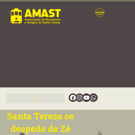
Ir
para
o
conteúdo
Facebook
Instagram
Youtube
Whatsapp
Santa Teresa se
despede de Zé