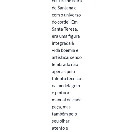
cultura de Feira
de Santana e
com o universo
do cordel. Em
Santa Teresa,
era uma figura
integrada à
vida boêmia e
artística, sendo
lembrado não
apenas pelo
talento técnico
na modelagem
e pintura
manual de cada
peça, mas
também pelo
seu olhar
atento e