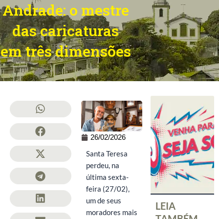
Andrade: o mestre
das caricaturas
em três dimensões
26/02/2026
Santa Teresa
perdeu, na
última sexta-
feira (27/02),
um de seus
LEIA
moradores mais
TAMBÉM