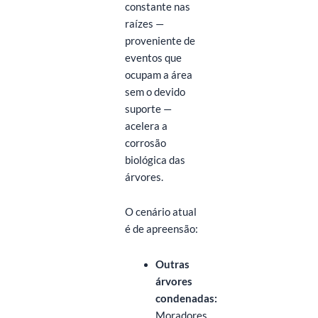
constante nas
raízes —
proveniente de
eventos que
ocupam a área
sem o devido
suporte —
acelera a
corrosão
biológica das
árvores.
O cenário atual
é de apreensão:
Outras
árvores
condenadas:
Moradores