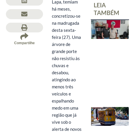
Lapa, temiam
LEIA
há meses,
TAMBÉM
concretizou-se
na madrugada
desta sexta-
feira (27). Uma
Compartilhe
árvore de
grande porte
não resistiu às
chuvas e
desabou,
atingindo ao
menos três
veículos e
espalhando
medo em uma
região que já
vive sob o
alerta de novos