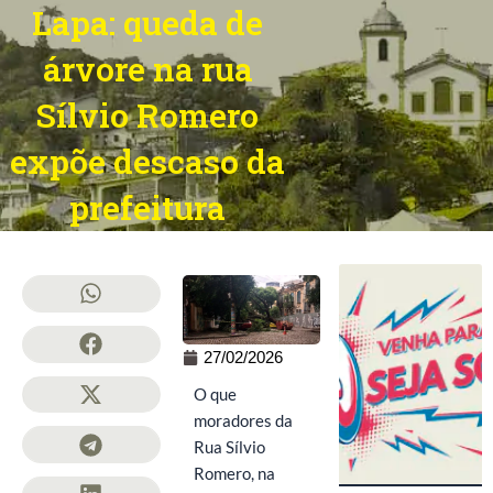
Lapa: queda de
árvore na rua
Sílvio Romero
expõe descaso da
prefeitura
27/02/2026
O que
moradores da
Rua Sílvio
Romero, na