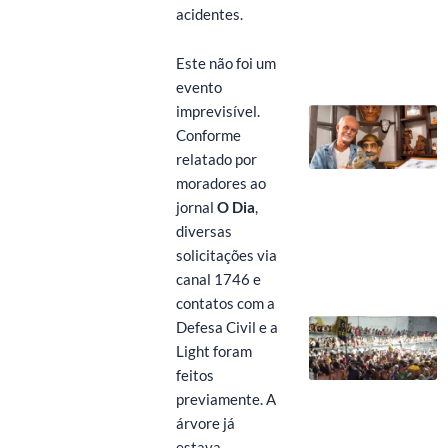
acidentes.
Este não foi um
evento
imprevisível.
Conforme
relatado por
moradores ao
jornal
O Dia
,
diversas
solicitações via
canal 1746 e
contatos com a
Defesa Civil e a
Light foram
feitos
previamente. A
árvore já
estava