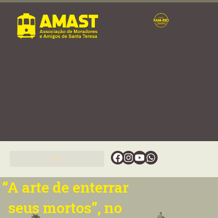
Ir
para
o
conteúdo
Facebook
Instagram
Youtube
Whatsapp
“A arte de enterrar
seus mortos”, no