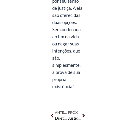
por seu senso
de justiça. A ela
são oferecidas
duas opções:
Ser condenada
ao fim da vida
ou negar suas
intenções, que
são,
simplesmente,
a prova de sua
própria
existência.”
Anterior
Próximo
ANTERIOR
PRÓXIMO
Diretoria da AMAST lamenta falecimento da querida artista Regina Rocha
Justiça extingue processo do hotel contra moradores