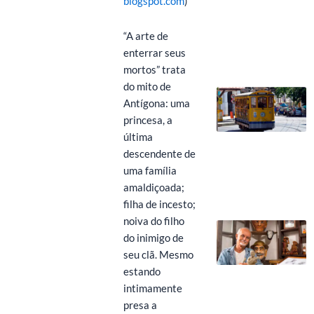
blogspot.com
)
“A arte de
enterrar seus
mortos” trata
do mito de
Antígona: uma
princesa, a
última
descendente de
uma família
amaldiçoada;
filha de incesto;
noiva do filho
do inimigo de
seu clã. Mesmo
estando
intimamente
presa a