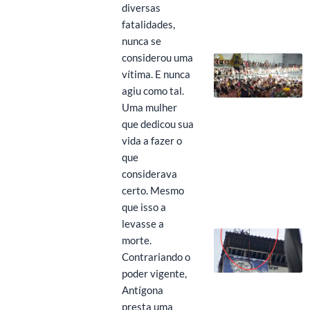
diversas
fatalidades,
nunca se
considerou uma
vítima. E nunca
agiu como tal.
Uma mulher
que dedicou sua
vida a fazer o
que
considerava
certo. Mesmo
que isso a
levasse a
morte.
Contrariando o
poder vigente,
Antígona
presta uma