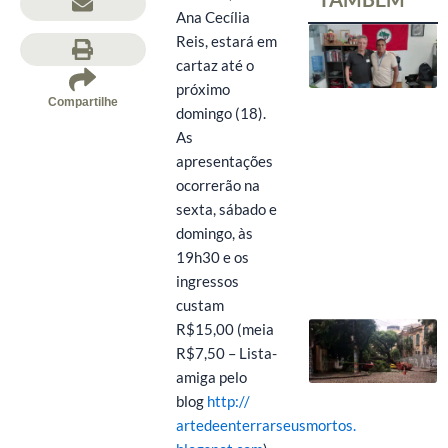
Ana Cecília
Reis, estará em
cartaz até o
próximo
Compartilhe
domingo (18).
As
apresentações
ocorrerão na
sexta, sábado e
domingo, às
19h30 e os
ingressos
custam
R$15,00 (meia
R$7,50 – Lista-
amiga pelo
blog
http://
artedeenterrarseusmortos.