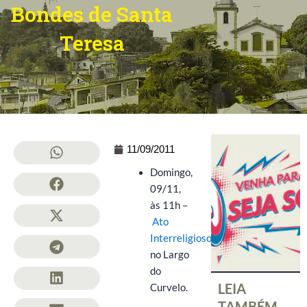
Bondes de Santa
Teresa
11/09/2011
Domingo,
09/11,
às 11h –
Ato
Interreligioso
,
no Largo
do
LEIA
Curvelo.
TAMBÉM