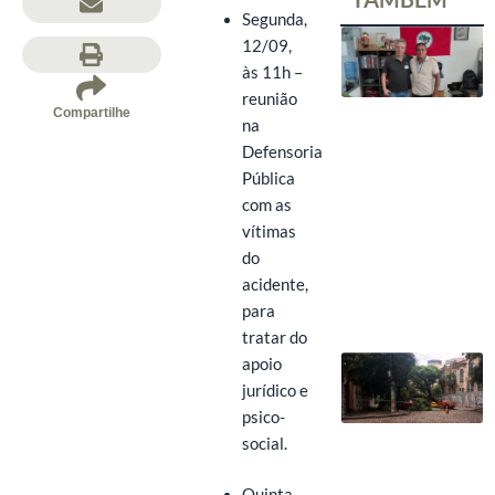
Segunda,
12/09,
às 11h –
reunião
Compartilhe
na
Defensoria
Pública
com as
vítimas
do
acidente,
para
tratar do
apoio
jurídico e
psico-
social.
Quinta,