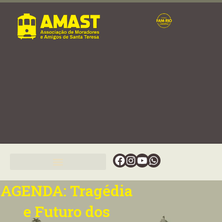
Ir
para
o
conteúdo
Facebook
Instagram
Youtube
Whatsapp
AGENDA: Tragédia
e Futuro dos