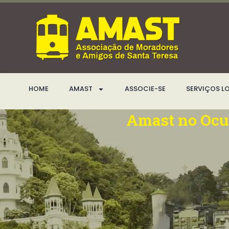
Ir
para
o
conteúdo
HOME
AMAST
ASSOCIE-SE
SERVIÇOS L
Amast no Ocu