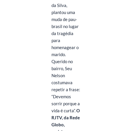
da Silva,
plantou uma
muda de pau-
brasil no lugar
da tragédia
para
homenagear o
marido.
Querido no
bairro, Seu
Nelson
costumava
repetir a frase:
“Devemos
sorrir porque a
vida é curta”.
O
RJTV, da Rede
Globo,