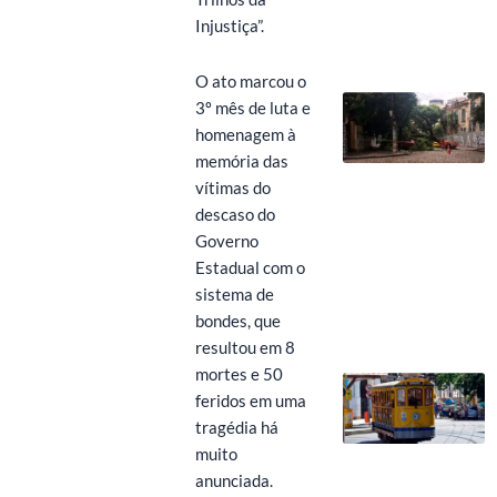
Injustiça”.
O ato marcou o
3º mês de luta e
homenagem à
memória das
vítimas do
descaso do
Governo
Estadual com o
sistema de
bondes, que
resultou em 8
mortes e 50
feridos em uma
tragédia há
muito
anunciada.