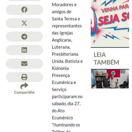
Moradores e
amigos de
Santa Teresa e
representantes
das Igrejas
Anglicana,
Luterana,
LEIA
Presbiteriana
Unida, Batista e
TAMBÉM
Koinonia
Presença
Ecumênica e
Serviço
Compartilhe
participaram no
sábado, dia 27,
do Ato
Ecumênico
“Iluminando os
Trilhos da