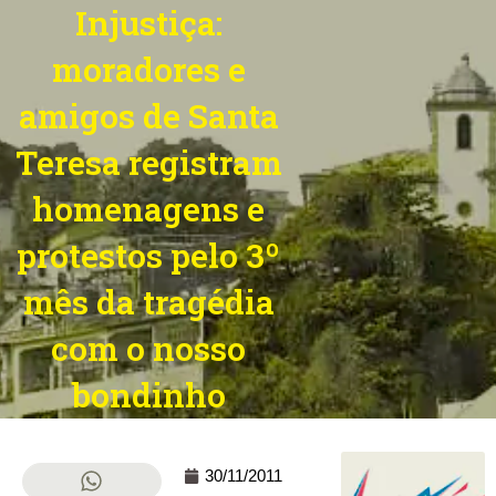
Injustiça:
moradores e
amigos de Santa
Teresa registram
homenagens e
protestos pelo 3º
mês da tragédia
com o nosso
bondinho
30/11/2011