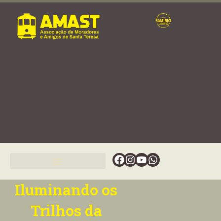
Ir
para
o
conteúdo
Facebook
Instagram
Youtube
Whatsapp
Iluminando os
Trilhos da