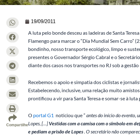
19/09/2011
A luta pelo bonde desceu as ladeiras de Santa Teresa 
Flamengo para marcar o “Dia Mundial Sem Carro” (2
bondinho, nosso transporte ecológico, limpo e suste
presentes o Governador Sérgio Cabral e o Secretári
diante dos casos nos transportes no RJ sob a gestão
Recebemos o apoio e simpatia dos ciclistas e jornal
Estabelecendo, inclusive, uma relação muito amistos
prontificou a vir para Santa Teresa e somar-se à luta
O
portal G1
noticiou que ”
antes do início do evento, 
Lopes, […]
Vestidas com a camisa com o símbolo em def
Compartilhe
e pediam a prisão de Lopes
. O secretário não comparec