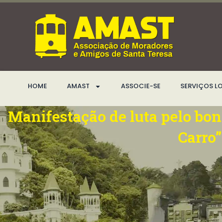
Ir
para
o
conteúdo
HOME
AMAST
ASSOCIE-SE
SERVIÇOS L
Manifestação de luta pelo bo
Carro”