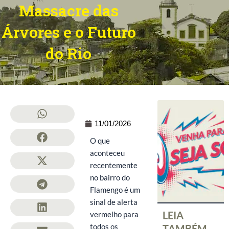
Massacre das
Árvores e o Futuro
do Rio
11/01/2026
O que
aconteceu
recentemente
no bairro do
Flamengo é um
sinal de alerta
LEIA
vermelho para
todos os
TAMBÉM