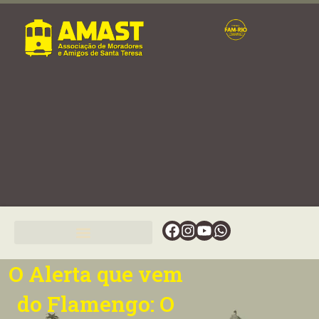
Ir
para
o
conteúdo
Facebook
Instagram
Youtube
Whatsapp
O Alerta que vem
do Flamengo: O