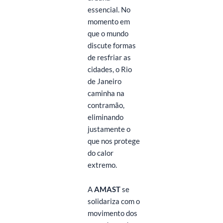
essencial. No
momento em
que o mundo
discute formas
de resfriar as
cidades, o Rio
de Janeiro
caminha na
contramão,
eliminando
justamente o
que nos protege
do calor
extremo.
A
AMAST
se
solidariza com o
movimento dos