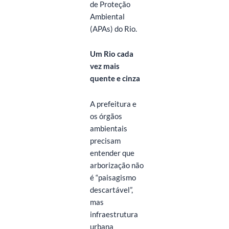
de Proteção
Ambiental
(APAs) do Rio.
Um Rio cada
vez mais
quente e cinza
A prefeitura e
os órgãos
ambientais
precisam
entender que
arborização não
é “paisagismo
descartável”,
mas
infraestrutura
urbana