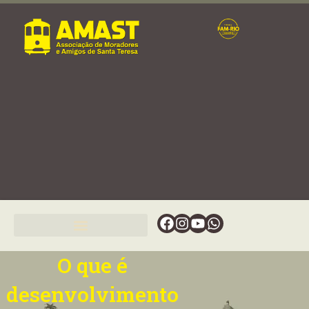
Ir
para
o
conteúdo
Facebook
Instagram
Youtube
Whatsapp
O que é
desenvolvimento