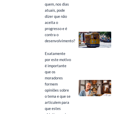
quem, nos dias
atuais, pode
dizer que não
aceita o
progresso e é
contra o
desenvolvimento?
Exatamente
por este motivo
é importante
que os
moradores
formem
opiniões sobre
o tema e que se
articulem para
que estes