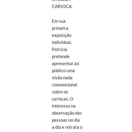
CARIOCA.
Em sua
primeira
exposição
individual,
Patrícia
pretende
apresentar ao
público uma
visão nada
convencional
sobre os
cariocas. O
interesse na
observação das
pessoas no dia
a dia e retrata o