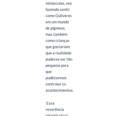
minúsculas, nos
fazendo sentir
como Guliveres
em um mundo
de pigmeus,
mas também
como crianças
que gostariam
que a realidade
pudesse ser tão
pequena para
que
pudéssemos
controlar os
acontecimentos.
Essa
reverência
infantil não é