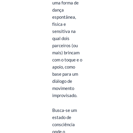
uma forma de
dança
espontânea,
física e
sensitiva na
qual dois
parceiros (ou
mais) brincam
com o toque e o
apoio, como
base para um
diálogo de
movimento
improvisado.
Busca-se um
estado de
consciência
onde o