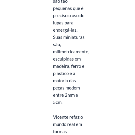
são tão
pequenas que é
preciso o uso de
lupas para
enxergá-las.
Suas miniaturas
são,
milimetricamente,
esculpidas em
madeira, ferro e
plástico e a
maioria das
peças medem
entre 2mm e
5cm.
Vicente refaz o
mundo real em
formas