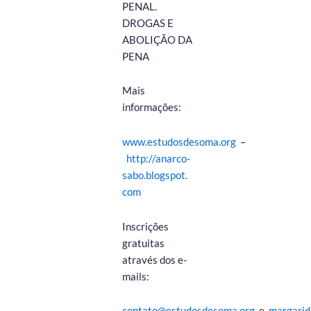
PENAL.
DROGAS E
ABOLIÇÃO DA
PENA
Mais
informações:
www.estudosdesoma.org
–
http://anarco-
sabo.blogspot.
com
Inscrições
gratuitas
através dos e-
mails:
contato@estudosdesoma.org
e
margari