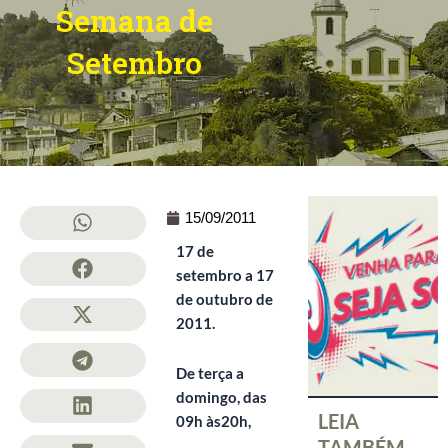
Semana de
Setembro
15/09/2011
17 de
setembro a 17
de outubro de
2011.
De terça a
domingo, das
LEIA
09h às20h,
TAMBÉM