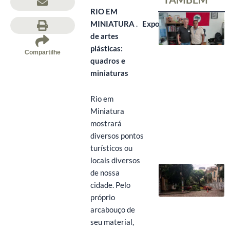
RIO EM
MINIATURA
.
Exposição
de artes
plásticas:
Compartilhe
quadros e
miniaturas
Rio em
Miniatura
mostrará
diversos pontos
turísticos ou
locais diversos
de nossa
cidade. Pelo
próprio
arcabouço de
seu material,