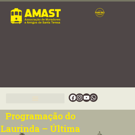
Ir
para
o
conteúdo
Facebook
Instagram
Youtube
Whatsapp
Programação do
Laurinda – Última