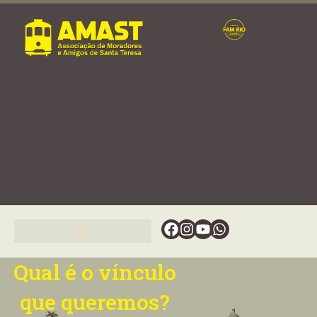
Ir
para
o
conteúdo
Facebook
Instagram
Youtube
Whatsapp
Qual é o vínculo
que queremos?