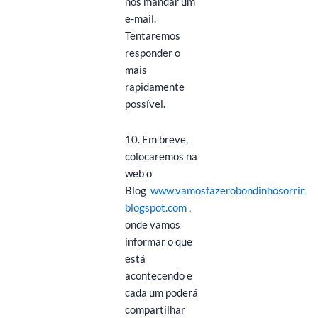
nos mandar um
e-mail.
Tentaremos
responder o
mais
rapidamente
possível.
10. Em breve,
colocaremos na
web o
Blog
www.vamosfazerobondinhosorrir.
blogspot.com
,
onde vamos
informar o que
está
acontecendo e
cada um poderá
compartilhar