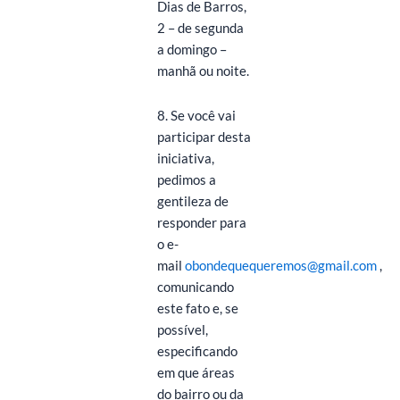
Dias de Barros,
2 – de segunda
a domingo –
manhã ou noite.
8. Se você vai
participar desta
iniciativa,
pedimos a
gentileza de
responder para
o e-
mail
obondequequeremos@gmail.com
,
comunicando
este fato e, se
possível,
especificando
em que áreas
do bairro ou da