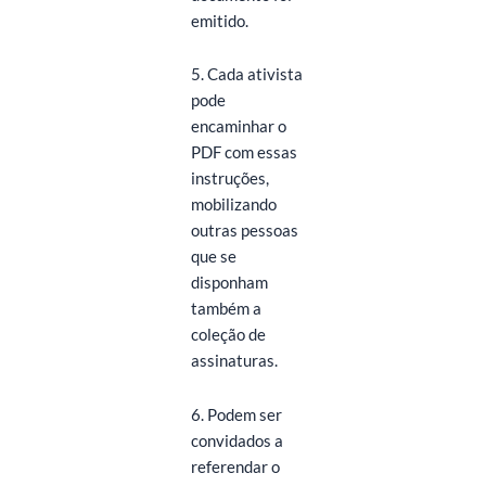
emitido.
5. Cada ativista
pode
encaminhar o
PDF com essas
instruções,
mobilizando
outras pessoas
que se
disponham
também a
coleção de
assinaturas.
6. Podem ser
convidados a
referendar o