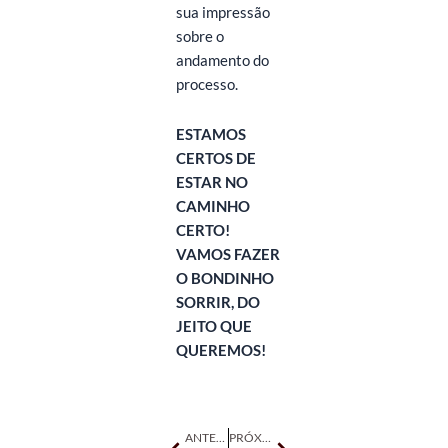
sua impressão
sobre o
andamento do
processo.
ESTAMOS
CERTOS DE
ESTAR NO
CAMINHO
CERTO!
VAMOS FAZER
O BONDINHO
SORRIR, DO
JEITO QUE
QUEREMOS!
Anterior
Próximo
ANTERIOR
PRÓXIMO