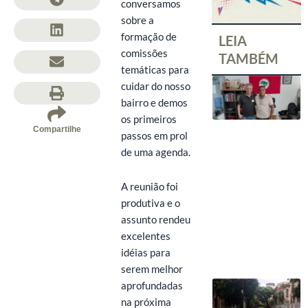
conversamos
sobre a
formação de
LEIA
comissões
TAMBÉM
temáticas para
cuidar do nosso
bairro e demos
os primeiros
Compartilhe
passos em prol
de uma agenda.
A reunião foi
produtiva e o
assunto rendeu
excelentes
idéias para
serem melhor
aprofundadas
na próxima