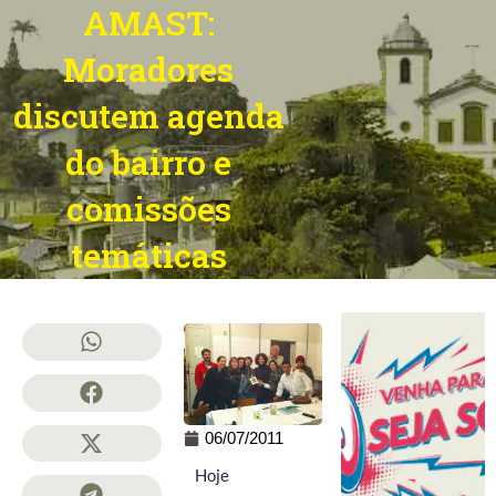
AMAST:
Moradores
discutem agenda
do bairro e
comissões
temáticas
06/07/2011
Hoje