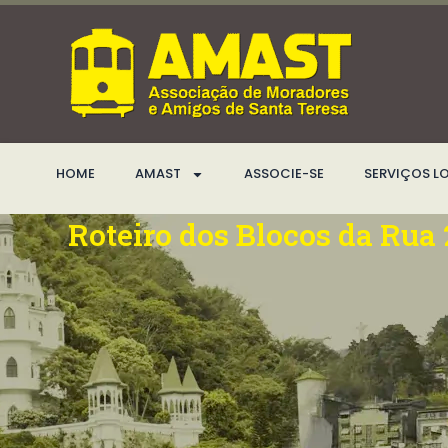
Ir
para
o
conteúdo
HOME
AMAST
ASSOCIE-SE
SERVIÇOS L
Roteiro dos Blocos da Rua 