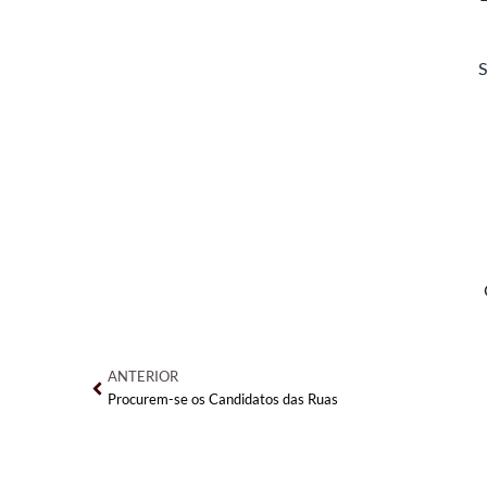
S
Anterior
ANTERIOR
Procurem-se os Candidatos das Ruas