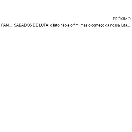
PRÓXIMO
MARCO 27: UM MÊS DO ACIDENTE SERÁ MARCADO POR PANELAÇO, LUTO E HOMENAGENS
SÁBADOS DE LUTA: o luto não é o fim, mas o começo da nossa luta!!!