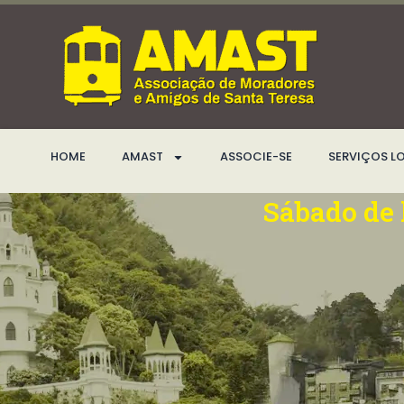
Ir
para
o
conteúdo
HOME
AMAST
ASSOCIE-SE
SERVIÇOS L
Sábado de 