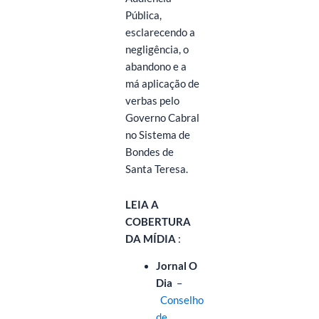
Pública,
esclarecendo a
negligência, o
abandono e a
má aplicação de
verbas pelo
Governo Cabral
no Sistema de
Bondes de
Santa Teresa.
LEIA A
COBERTURA
DA MÍDIA
:
Jornal O
Dia
–
Conselho
de