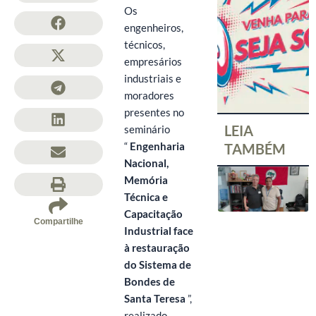
Os
engenheiros,
técnicos,
empresários
industriais e
moradores
presentes no
LEIA
seminário
“
Engenharia
TAMBÉM
Nacional,
Memória
Técnica e
Capacitação
Compartilhe
Industrial face
à restauração
do Sistema de
Bondes de
Santa Teresa
”,
realizado