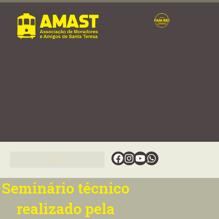
Ir
para
o
conteúdo
Facebook
Instagram
Youtube
Whatsapp
Seminário técnico
realizado pela