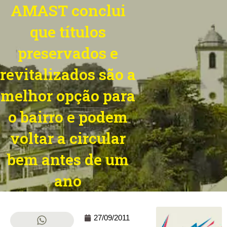
AMAST conclui
que títulos
preservados e
revitalizados são a
melhor opção para
o bairro e podem
voltar a circular
bem antes de um
ano
27/09/2011