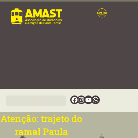
Ir
para
o
conteúdo
Facebook
Instagram
Youtube
Whatsapp
Atenção: trajeto do
ramal Paula