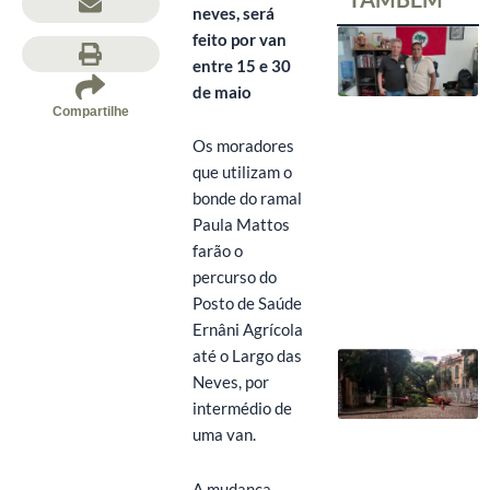
neves, será
feito por van
entre 15 e 30
de maio
Compartilhe
Os moradores
que utilizam o
bonde do ramal
Paula Mattos
farão o
percurso do
Posto de Saúde
Ernâni Agrícola
até o Largo das
Neves, por
intermédio de
uma van.
A mudança