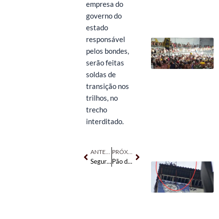
empresa do
governo do
estado
responsável
pelos bondes,
serão feitas
soldas de
transição nos
trilhos, no
trecho
interditado.
Anterior
Próximo
ANTERIOR
PRÓXIMO
Segurança – Reunião com 5º batalhão
Pão de Açúcar sem tirolesa!