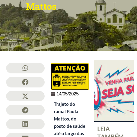
Mattos
14/05/2025
Trajeto do
ramal Paula
Mattos, do
posto de saúde
LEIA
até o largo das
TAMBÉM