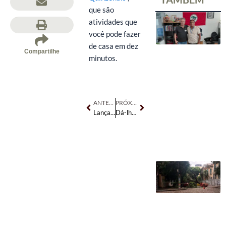
que são
atividades que
você pode fazer
de casa em dez
Compartilhe
minutos.
Anterior
Próximo
ANTERIOR
PRÓXIMO
Lançamento das Campanhas Quinzenais
Dá-lhe Emanuel